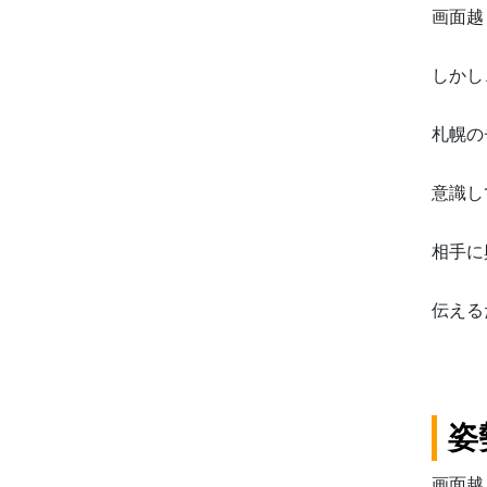
画面越
しかし
札幌の
意識し
相手に
伝える
姿
画面越