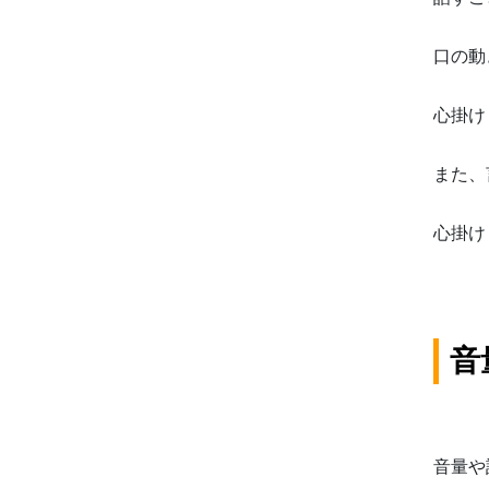
口の動
心掛け
また、
心掛け
音
音量や