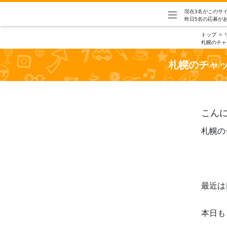
現在3名がこのサ
昨日5名の応募が
トップ
札幌のチャ
札幌のチャ
こん
札幌の
最近は
本日も