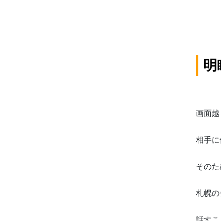
明
画面越
相手に
そのた
札幌の
話すこ