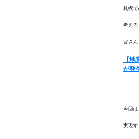
札幌で
考える
皆さん
【地
が発
今回は
実現す