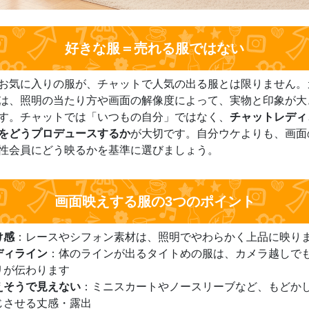
好きな服＝売れる服ではない
お気に入りの服が、チャットで人気の出る服とは限りません。
は、照明の当たり方や画面の解像度によって、実物と印象が大
す。チャットでは「いつもの自分」ではなく、
チャットレディ
をどうプロデュースするか
が大切です。自分ウケよりも、画面
性会員にどう映るかを基準に選びましょう。
画面映えする服の3つのポイント
け感
：レースやシフォン素材は、照明でやわらかく上品に映り
ディライン
：体のラインが出るタイトめの服は、カメラ越しで
リが伝わります
えそうで見えない
：ミニスカートやノースリーブなど、もどか
じさせる丈感・露出