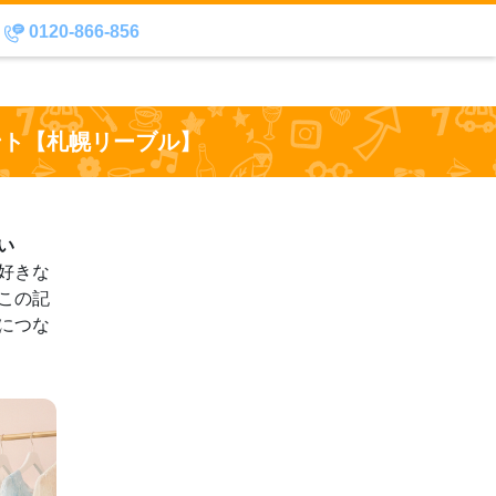
0120-866-856
ント【札幌リーブル】
い
好きな
この記
につな