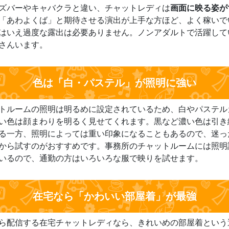
ズバーやキャバクラと違い、チャットレディは
画面に映る姿が
「あわよくば」と期待させる演出が上手な方ほど、よく稼いで
はいえ過度な露出は必要ありません。ノンアダルトで活躍して
さんいます。
色は「白・パステル」が照明に強い
トルームの照明は明るめに設定されているため、白やパステル
い色は顔まわりを明るく見せてくれます。黒など濃い色は引き
る一方、照明によっては重い印象になることもあるので、迷っ
から試すのがおすすめです。事務所のチャットルームには照明
いるので、通勤の方はいろいろな服で映りを試せます。
在宅なら「かわいい部屋着」が最強
ら配信する在宅チャットレディなら、きれいめの部屋着という