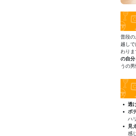
普段の
越しで
わりま
の自分
うの男
透
ボ
ハ
見
感