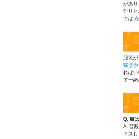
があり
作りと
ツは
服装が
稼ぎや
ればい
て一緒
Q. 
A. 
イスし