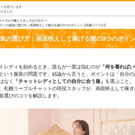
イトを見ています
ありました
リーブルで働くスタッフのブログ
ディの服装の選び方｜画面映えして稼げる服の3つのポイント【札幌リーブル】
装の選び方｜画面映えして稼げる服の3つのポイ
トレディを始めるとき、誰もが一度は悩むのが
「何を着ればい
という服装の問題です。結論から言うと、ポイントは「自分の
はなく
「チャットレディとしての自分に合う服」
を選ぶこと。
、札幌リーブルチャットの現役スタッフが、画面映えして稼ぎ
装選びのコツを解説します。