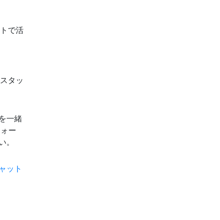
ルトで活
をスタッ
を一緒
フォー
い。
ャット