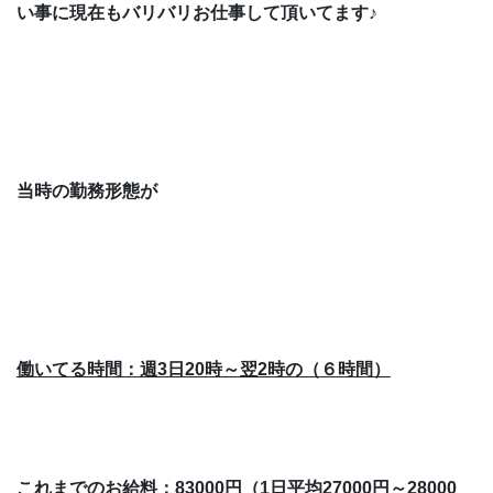
い事に
現在も
バリバリお仕事
して頂いてます♪
当時の勤務形態が
働いてる時間：週
3
日20時～翌2時の（６時間）
これまでのお給料：
83000
円（
1
日平均
27000
円～
28000