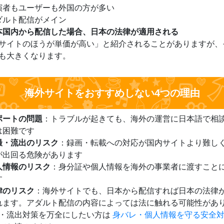
演者もユーザーも外国の方が多い
ダルト配信がメイン
本国内から配信した場合、日本の法律が適用される
サイトのほうが単価が高い」と紹介されることがありますが、
も大きくなります。
海外サイトをおすすめしない4つの理由
ポートの問題
：トラブルが起きても、海外の運営に日本語で相
は困難です
撮・流出のリスク
：録画・転載への対応が国内サイトより難し
が出回る危険があります
人情報のリスク
：身分証や個人情報を海外の事業者に渡すこと
す
律のリスク
：海外サイトでも、日本から配信すれば日本の法律
れます。アダルト配信の内容によっては法に触れる可能性があ
・流出対策を万全にしたい方は
身バレ・個人情報を守る安全