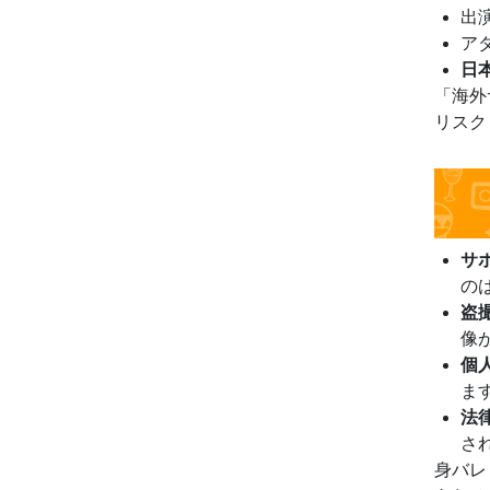
出
ア
日
「海外
リスク
サ
の
盗
像
個
ま
法
さ
身バレ