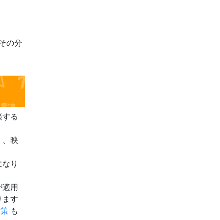
その分
談する
く、映
になり
が適用
ります
対策
も