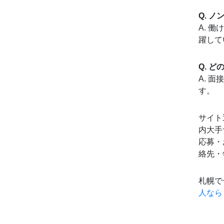
Q. 
A. 
躍して
Q. 
A. 
す。
サイト
内大手
応募・
絡先・
札幌で
人なら