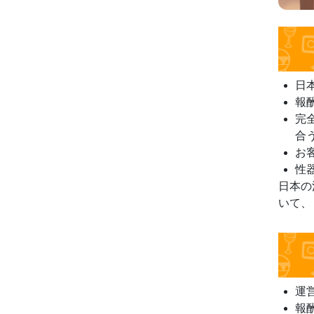
日
報
完
合
お
性
日本の
いて、
運
報