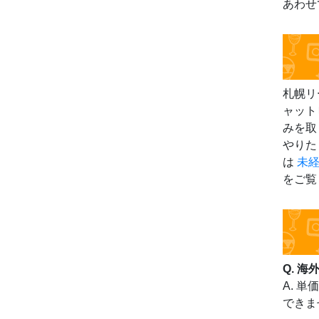
あわせ
札幌リ
ャット
みを取
やりた
は
未
をご覧
Q. 
A. 
できま