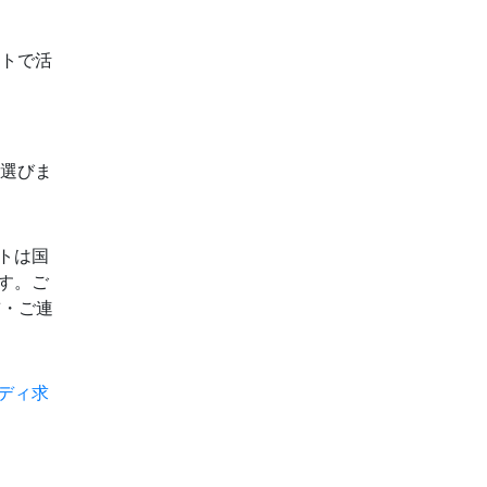
ルトで活
を選びま
トは国
す。ご
前・ご連
ディ求