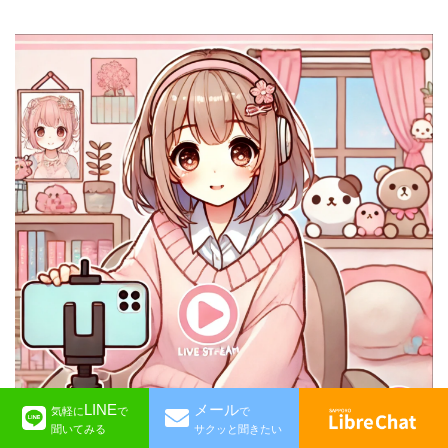
LINE
メール
気軽に
で
で
聞いてみる
サクッと聞きたい