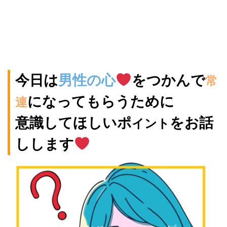
今日は
男性の心
をつかんで
常
になってもらうために
連
意識してほしい
ポ
をお話
イント
しします