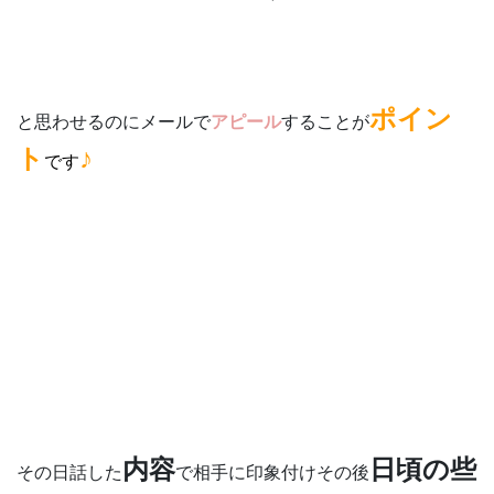
ポイン
と思わせるのにメールで
アピール
することが
ト
♪
です
内容
日頃の些
その日話した
で相手に印象付けその後