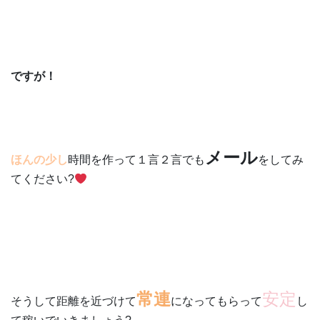
ですが！
メール
ほんの少し
時間を作って１言２言でも
をしてみ
てください?
常連
安定
そうして距離を近づけて
になってもらって
し