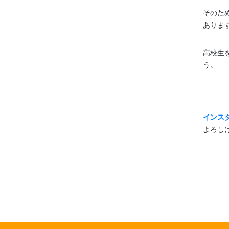
そのた
ありま
高校生
う。
インス
よろし