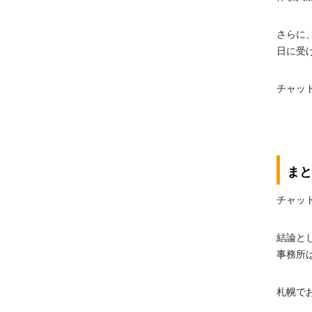
さらに
日に受
チャッ
まと
チャッ
結論と
事務所
札幌で