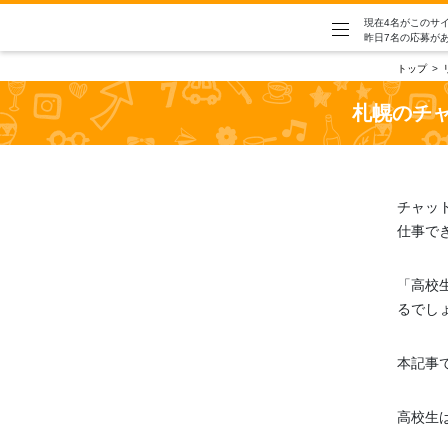
現在4名がこのサ
昨日7名の応募が
トップ
札幌のチ
チャッ
仕事で
「高校
るでし
本記事
高校生