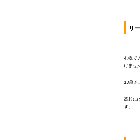
リー
札幌で
けませ
18歳
高校に
す。