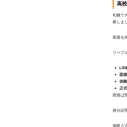
高校
札幌で
募しま
面接を
リーブ
LI
面
体
正
面接は
身分証
体験入