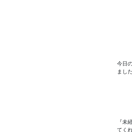
今日
まし
『未
てく