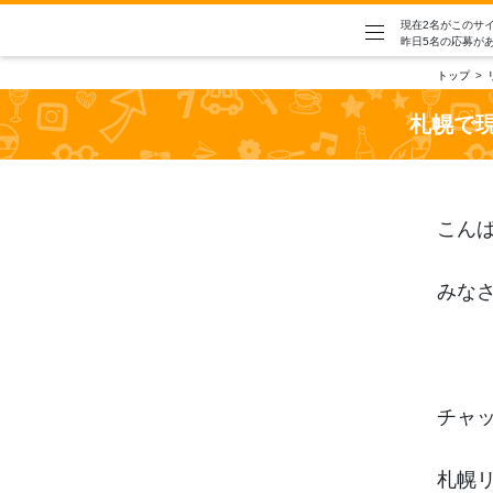
現在2名がこのサ
昨日5名の応募が
トップ
札幌で
こん
みな
チャ
札幌