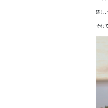
嬉し
それ