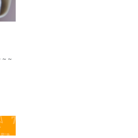
～～～
へ