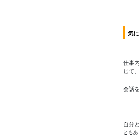
気に
仕事
じて
会話
自分
ともあ