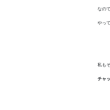
なの
やっ
私も
チャ