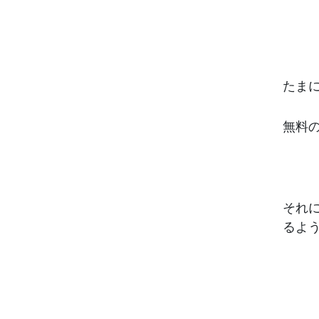
たま
無料
それ
るよ