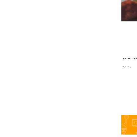
～～
～～