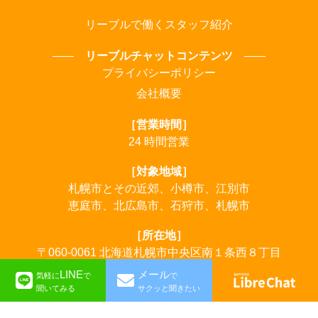
リーブルで働くスタッフ紹介
リーブルチャットコンテンツ
プライバシーポリシー
会社概要
［営業時間］
24 時間営業
［対象地域］
札幌市とその近郊、小樽市、江別市
恵庭市、北広島市、石狩市、札幌市
［所在地］
〒060-0061 北海道札幌市中央区南１条西８丁目
LINE
メール
気軽に
で
で
©︎LibreChat
聞いてみる
サクッと聞きたい