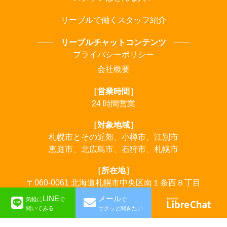
リーブルで働くスタッフ紹介
リーブルチャットコンテンツ
プライバシーポリシー
会社概要
［営業時間］
24 時間営業
［対象地域］
札幌市とその近郊、小樽市、江別市
恵庭市、北広島市、石狩市、札幌市
［所在地］
〒060-0061 北海道札幌市中央区南１条西８丁目
LINE
メール
気軽に
で
で
©︎LibreChat
聞いてみる
サクッと聞きたい